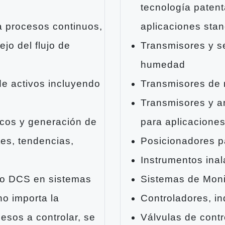
tecnología patent
a procesos continuos,
aplicaciones sta
jo del flujo de
Transmisores y s
humedad
e activos incluyendo
Transmisores de n
Transmisores y a
icos y generación de
para aplicacione
es, tendencias,
Posicionadores p
Instrumentos ina
ido DCS en sistemas
Sistemas de Moni
no importa la
Controladores, in
cesos a controlar, se
Válvulas de contro