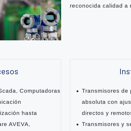
reconocida calidad a 
cesos
In
 Scada, Computadoras
Transmisores de p
nicación
absoluta con ajus
rización hasta
directos y remoto
ware AVEVA,
Transmisores y se