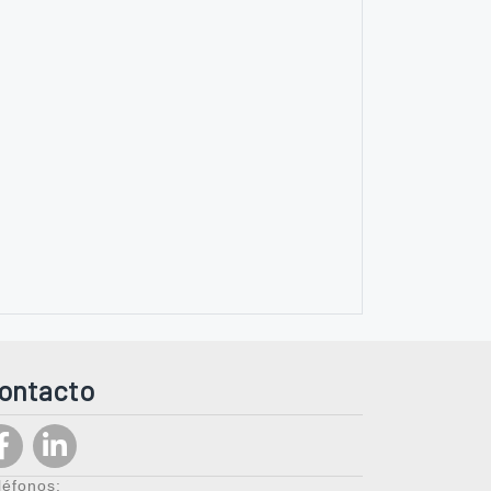
ontacto
léfonos: