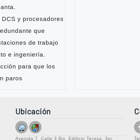
lanta.
do DCS y procesadores
y redundante que
staciones de trabajo
o e ingeniería.
cción para que los
in paros
Ubicación
C
Avenida 7, Calle 3 Bis, Edificio Teresa, 3er.
Te